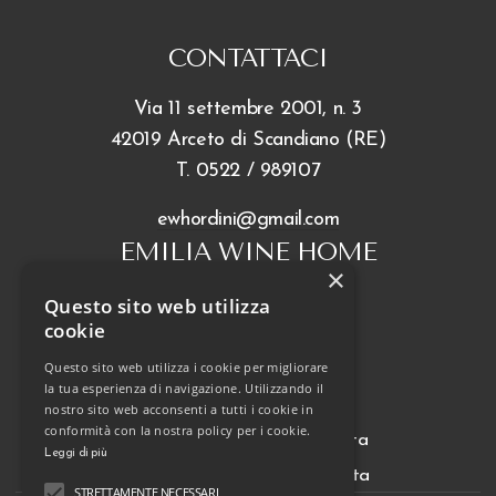
CONTATTACI
Via 11 settembre 2001, n. 3
42019 Arceto di Scandiano (RE)
T.
0522 / 989107
ewhordini@gmail.com
EMILIA WINE HOME
×
Questo sito web utilizza
cookie
INFO
Questo sito web utilizza i cookie per migliorare
la tua esperienza di navigazione. Utilizzando il
FAQ
nostro sito web acconsenti a tutti i cookie in
conformità con la nostra policy per i cookie.
Tariffe e Condizioni di vendita
Leggi di più
Termini e Condizioni di vendita
STRETTAMENTE NECESSARI