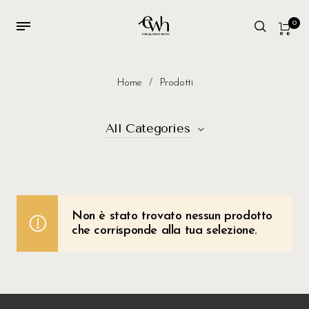
0
Home
/
Prodotti
All Categories
Vini
3
Gastronomia
12
Non è stato trovato nessun prodotto
che corrisponde alla tua selezione.
Confezioni
4