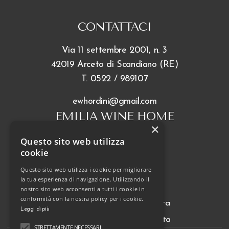
CONTATTACI
Via 11 settembre 2001, n. 3
42019 Arceto di Scandiano (RE)
T.
0522 / 989107
ewhordini@gmail.com
EMILIA WINE HOME
×
Questo sito web utilizza
cookie
INFO
Questo sito web utilizza i cookie per migliorare
la tua esperienza di navigazione. Utilizzando il
FAQ
nostro sito web acconsenti a tutti i cookie in
conformità con la nostra policy per i cookie.
Tariffe e Condizioni di vendita
Leggi di più
Termini e Condizioni di vendita
STRETTAMENTE NECESSARI