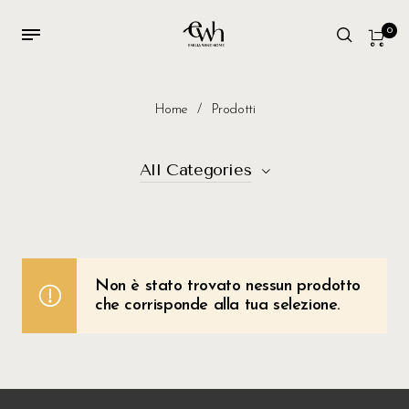
0
Home
/
Prodotti
All Categories
Vini
3
Gastronomia
12
Non è stato trovato nessun prodotto
che corrisponde alla tua selezione.
Confezioni
4